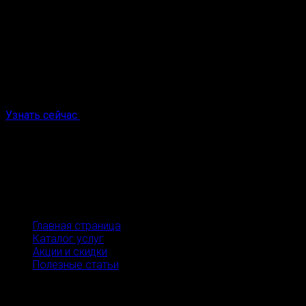
Нажимая кнопку, я даю
согласие на обработку моих перс
Узнайте подходит ли вам
лазерная эпил
Пройдите тест из 5 вопросов всего за 30 секунд
Узнать сейчас
Мы в соцсетях
Меню
Главная страница
Каталог услуг
Акции и скидки
Полезные статьи
Услуги