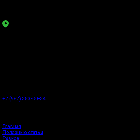
Сеть
студий лазерной эпиляции
Киров
Октябрьский пр-т 117
Воровского 135
Задайте вопрос,
мы онлайн
Пн-Пт:
8 - 20
Сб-Вс:
10 - 20
+7 (982) 383-00-34
Заказать звонок
Меню сайта
Главная
Полезные статьи
Разное