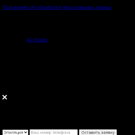
Положение об обработке персональных данных
© 2021-2025
ШЁЛК by Mary Clement
Все права защищены
Сделано в
AG Studio
СОГЛАСИЕ НА ОБРАБОТКУ ПЕРСОНАЛЬНЫХ ДАННЫХ
Настоящим я даю согласие на обработку, хранение и исп
Индивидуальному предпринимателю Головизниной Марии 
Кировская обл., г. Киров) (далее – Оператор) на основан
совершения иных, необходимых для этого действий.
Оставьте заявку
на бесплатную консультацию
Только телефон и мы в деле.
Перезвоним через пару минут
Выберите из списка нужную услугу:
Оставить заявку