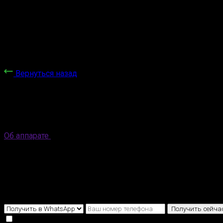
Вернуться назад
Наш аппарат
Флагман в мире лазеров
Об аппарате
10 мифов о лазерной эпиляции
Бесплатно и интересно!
Выберите куда вам выслать?
Получить сейча