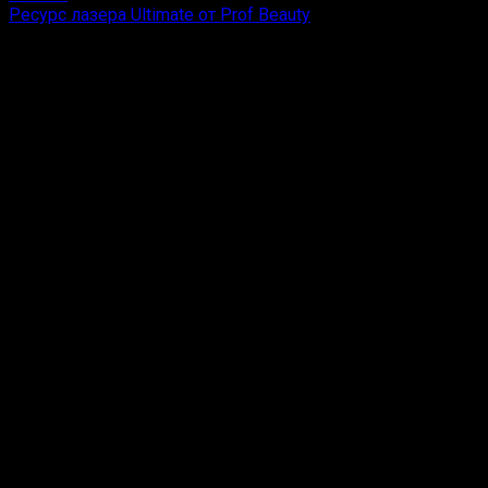
Ресурс лазера Ultimate от Prof Beauty
Ресурс лазера Ultimate от Prof Beauty
”Неограниченное количество
Ну и что, скажете вы…
На самом деле, многие аппараты имеют ограниченный рес
месте делают за 15 минут. 😣