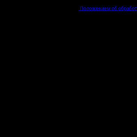
ональных данных
в соответствии с
Положением об обработ
яция