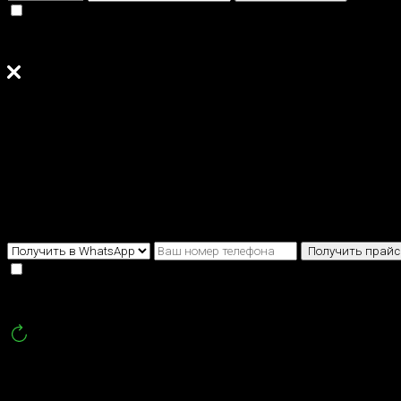
Нажимая кнопку, я даю
согласие на обработку моих перс
Скачайте
прайс-лист
на все
услуги в 1 клик
Выберите куда вам удобнее отправить прайс?
Получить прайс
Нажимая кнопку, я даю
согласие на обработку моих перс
Обновлен:
13.07.2022