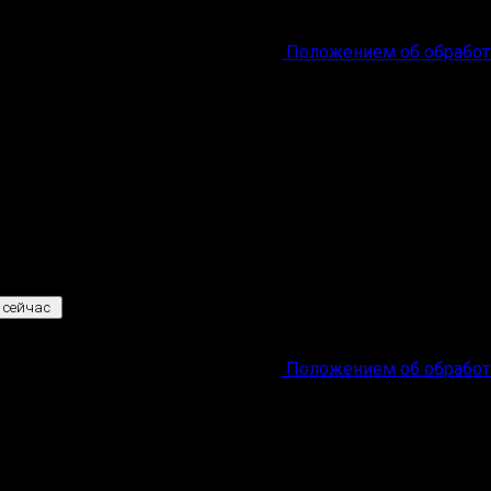
ональных данных
в соответствии с
Положением об обработ
 сейчас
ональных данных
в соответствии с
Положением об обработ