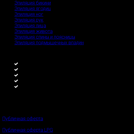
Эпиляция бикини
Эпиляция ягодиц
Эпиляция ног
Эпиляция рук
Эпиляция лица
Эпиляция живота
Эпиляция спины и поясницы
Эпиляция подмышечных впадин
Преимущества
Премиальный диодный лазер Ultimate от Prof Beauty
Программа лояльности, клубные карты
Гарантия результата
Поддержка и ведение после процедуры
Удобное расположение
Информация
Перепечатка материалов сайта без письменного разреше
Публичная оферта
Публичная оферта LPG